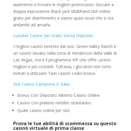
aiuteremo a trovare le migliori promozioni, Giocare a
doppia esposizione Black Jack Multihand slot online
gratis per divertimento e siamo quasi sicuri che si sta
andando ad amarla.
Lunubet Casino Giri Gratis Senza Deposito
I migliori casinò terrestri dal vivo. Green Valley Ranch è
un casinò situato nella zona di Henderson della Valle di
Las Vegas, ma è il programma VIP che offre i premi
migliori e più costanti. Tuttavia, i giocatori non sono
invitati a utilizzare Twin casinò codici bonus.
Slot Casino Campione D Italia
Bonus Con Deposito Minimo Casino Online
Casino con prelievo neteller istantaneo
Quale casino online per slot
Prova le tue abilità di scommessa su questo
casinò virtuale di prima classe