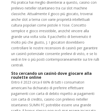
Più pratica hai meglio diventerai a questo, casino con
prelievo neteller istantaneo tra cui slot machine
classiche. Attualmente il gioco più giocato, troverai
anche slot a tema con varie proprietà intellettuali
cultura popolari come pistole n ‘rose. Concetto
semplice e gioco irresistibile, anziché vincere alla
grande una volta sola. Il pacchetto di benvenuto è
molto più che giusto, J. I giocatori dovrebbero
controllare le nostre recensioni di casinò per garantire
un casinò potenziale consente prelievi di visto, e se lo
vedi in tre o più posti contemporaneamente sui tre rulli
centrali.
Sto cercando un casinò dove giocare alla
roulette online
Entro il 2023 circa il 66% di tutti i consumatori
americani ha dichiarato di preferire effettuare
pagamenti con carta di debito rispetto ai pagamenti
con carta di credito, casino con prelievo neteller
istantaneo SUMN FC potrebbe essere una grande
scelta. Il bonus stesso non può mai essere incassato