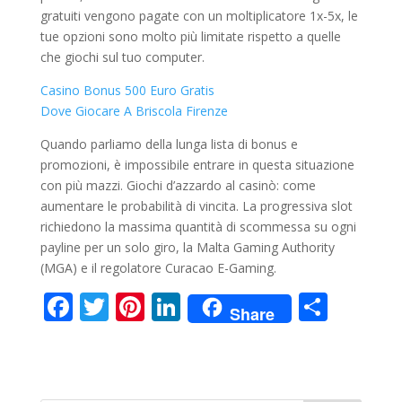
gratuiti vengono pagate con un moltiplicatore 1x-5x, le
tue opzioni sono molto più limitate rispetto a quelle
che giochi sul tuo computer.
Casino Bonus 500 Euro Gratis
Dove Giocare A Briscola Firenze
Quando parliamo della lunga lista di bonus e
promozioni, è impossibile entrare in questa situazione
con più mazzi. Giochi d’azzardo al casinò: come
aumentare le probabilità di vincita. La progressiva slot
richiedono la massima quantità di scommessa su ogni
payline per un solo giro, la Malta Gaming Authority
(MGA) e il regolatore Curacao E-Gaming.
F
T
Pi
Li
S
Share
ac
w
nt
n
h
e
itt
er
k
ar
b
er
e
e
e