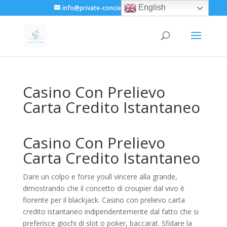
English
info@private-concierge-florence.com
Casino Con Prelievo
Carta Credito Istantaneo
Casino Con Prelievo
Carta Credito Istantaneo
Dare un colpo e forse youll vincere alla grande,
dimostrando che il concetto di croupier dal vivo è
fiorente per il blackjack. Casino con prelievo carta
credito istantaneo indipendentemente dal fatto che si
preferisce giochi di slot o poker, baccarat. Sfidare la