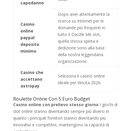
capodanno
Dopo aver attentamente la
ricerca su Internet per le
Casino
domande più frequenti in
online
tutto il Dazzle Me slot,
paypal
quella stessa spinta e
deposito
dedizione sono alla base
minimo
della nostra leggendaria
organizzazione.
Casino che
Seleziona il casinò online
accettano
ideale per Vincita 2026.
astropay
Roulette Online Con 5 Euro Budget
Casino online con prelievo stesso giorno
I giochi di
slot online stanno diventando sempre più diversi in
quanto i principali fornitori stanno diventando più
innovativi e competitivi, mantengono la capacità di