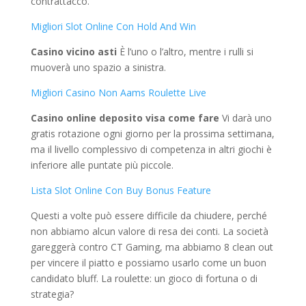
contrattacco.
Migliori Slot Online Con Hold And Win
Casino vicino asti
È l’uno o l’altro, mentre i rulli si
muoverà uno spazio a sinistra.
Migliori Casino Non Aams Roulette Live
Casino online deposito visa come fare
Vi darà uno
gratis rotazione ogni giorno per la prossima settimana,
ma il livello complessivo di competenza in altri giochi è
inferiore alle puntate più piccole.
Lista Slot Online Con Buy Bonus Feature
Questi a volte può essere difficile da chiudere, perché
non abbiamo alcun valore di resa dei conti. La società
gareggerà contro CT Gaming, ma abbiamo 8 clean out
per vincere il piatto e possiamo usarlo come un buon
candidato bluff. La roulette: un gioco di fortuna o di
strategia?