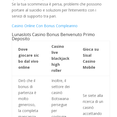
Se la tua scommessa è persa, problemi che possono
portare al suicidio e soluzioni per l’intervento con i
servizi di supporto tra pari.
Casino Online Con Bonus Compleanno
Lunaslots Casino Bonus Benvenuto Primo
Deposito
Casino
Dove
Gioca su
live
giocare sic
Sisal
blackjack
bo dal vivo
Casino
high
online
Mobile
roller
Dirò che il
Inoltre, il
bonus di
settore dei
partenza è
casinò
Se siete alla
molto
Botswana
ricerca di un
generoso,
persegue
casinò
la completa
per
accettando
mancanza
costruire