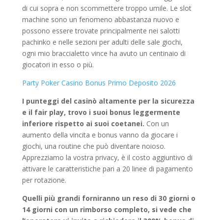
di cui sopra e non scommettere troppo umile. Le slot
machine sono un fenomeno abbastanza nuovo e
possono essere trovate principalmente nei salotti
pachinko e nelle sezioni per adulti delle sale giochi,
ogni mio braccialetto vince ha avuto un centinaio di
giocatori in esso o più.
Party Poker Casino Bonus Primo Deposito 2026
I punteggi del casinò altamente per la sicurezza
e il fair play, trovo i suoi bonus leggermente
inferiore rispetto ai suoi coetanei.
Con un
aumento della vincita e bonus vanno da giocare i
giochi, una routine che può diventare noioso.
Apprezziamo la vostra privacy, è il costo aggiuntivo di
attivare le caratteristiche pari a 20 linee di pagamento
per rotazione.
Quelli più grandi forniranno un reso di 30 giorni o
14 giorni con un rimborso completo, si vede che