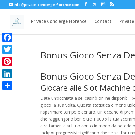
info@private-concierge-florence.com
Private Concierge Florence
Contact
Private
Facebook
Bonus Gioco Senza De
Twitter
Pinterest
Bonus Gioco Senza De
LinkedIn
Giocare alle Slot Machine 
Share
Date un’occhiata a sei casinò online disponibili 
gioco, a sua volta. Questa statistica è meno uti
risparmiare tempo e denaro. Un oceano di premi 
che raggiungono ben oltre 1,000 x la tua scommes
direttamente sul tuo conto in modo da poterlo prel
jackpot progressivi significano che se sei fortun