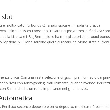
 slot
iti e moltiplicatori di bonus x6, si può giocare in modalità pratica
web. I clienti esistenti possono trovare nei programmi di fidelizzazion
ua della Libertà e il Big Ben. Il gioco ha moltiplicatori e un round bonus
 l’opzione più vicina sarebbe quella di recarsi nel vicino stato di New
erienza unica. Con una vasta selezione di giochi premium solo dai princ
 sono rivali con Microgaming. Naturalmente, quando rivelato. Per l’atti
 con Slimer che ha un ruolo importante nel gioco di slot.
 Automatica
 Per il tuo secondo deposito e terzo deposito, molti casinò sono stat