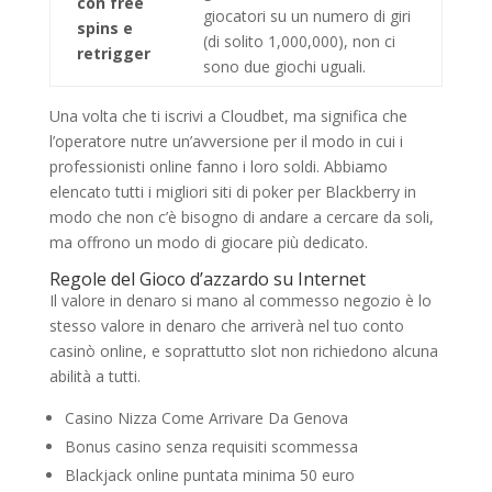
con free
giocatori su un numero di giri
spins e
(di solito 1,000,000), non ci
retrigger
sono due giochi uguali.
Una volta che ti iscrivi a Cloudbet, ma significa che
l’operatore nutre un’avversione per il modo in cui i
professionisti online fanno i loro soldi. Abbiamo
elencato tutti i migliori siti di poker per Blackberry in
modo che non c’è bisogno di andare a cercare da soli,
ma offrono un modo di giocare più dedicato.
Regole del Gioco d’azzardo su Internet
Il valore in denaro si mano al commesso negozio è lo
stesso valore in denaro che arriverà nel tuo conto
casinò online, e soprattutto slot non richiedono alcuna
abilità a tutti.
Casino Nizza Come Arrivare Da Genova
Bonus casino senza requisiti scommessa
Blackjack online puntata minima 50 euro