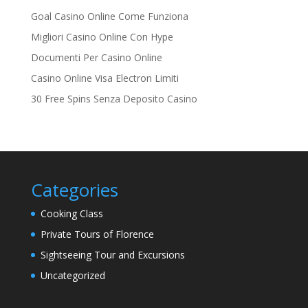
Goal Casino Online Come Funziona
Migliori Casino Online Con Hype
Documenti Per Casino Online
Casino Online Visa Electron Limiti
30 Free Spins Senza Deposito Casino
Categories
Cooking Class
Private Tours of Florence
Sightseeing Tour and Excursions
Uncategorized