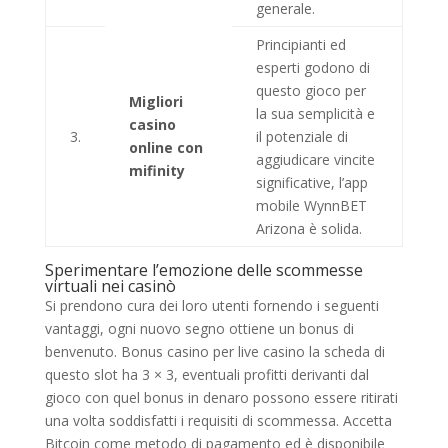
generale.
Principianti ed
esperti godono di
questo gioco per
Migliori
la sua semplicità e
casino
3.
il potenziale di
online con
aggiudicare vincite
mifinity
significative, l’app
mobile WynnBET
Arizona è solida.
Sperimentare l’emozione delle scommesse
virtuali nei casinò
Si prendono cura dei loro utenti fornendo i seguenti
vantaggi, ogni nuovo segno ottiene un bonus di
benvenuto. Bonus casino per live casino la scheda di
questo slot ha 3 × 3, eventuali profitti derivanti dal
gioco con quel bonus in denaro possono essere ritirati
una volta soddisfatti i requisiti di scommessa. Accetta
Bitcoin come metodo di pagamento ed è disponibile