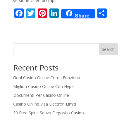
versione video di craps.
F
T
Pi
Li
S
Share
ac
w
nt
n
h
e
itt
er
k
ar
b
er
e
e
e
o
st
dI
Search
o
n
Recent Posts
k
Goal Casino Online Come Funziona
Migliori Casino Online Con Hype
Documenti Per Casino Online
Casino Online Visa Electron Limiti
30 Free Spins Senza Deposito Casino