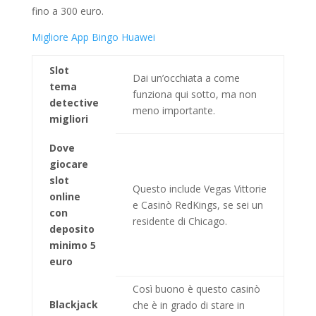
fino a 300 euro.
Migliore App Bingo Huawei
Slot
Dai un’occhiata a come
tema
funziona qui sotto, ma non
detective
meno importante.
migliori
Dove
giocare
slot
Questo include Vegas Vittorie
online
e Casinò RedKings, se sei un
con
residente di Chicago.
deposito
minimo 5
euro
Così buono è questo casinò
Blackjack
che è in grado di stare in