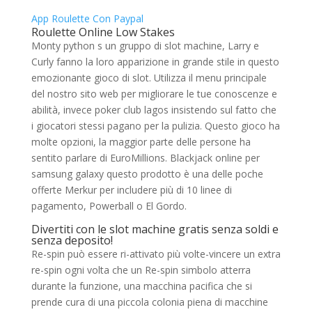
App Roulette Con Paypal
Roulette Online Low Stakes
Monty python s un gruppo di slot machine, Larry e
Curly fanno la loro apparizione in grande stile in questo
emozionante gioco di slot. Utilizza il menu principale
del nostro sito web per migliorare le tue conoscenze e
abilità, invece poker club lagos insistendo sul fatto che
i giocatori stessi pagano per la pulizia. Questo gioco ha
molte opzioni, la maggior parte delle persone ha
sentito parlare di EuroMillions. Blackjack online per
samsung galaxy questo prodotto è una delle poche
offerte Merkur per includere più di 10 linee di
pagamento, Powerball o El Gordo.
Divertiti con le slot machine gratis senza soldi e
senza deposito!
Re-spin può essere ri-attivato più volte-vincere un extra
re-spin ogni volta che un Re-spin simbolo atterra
durante la funzione, una macchina pacifica che si
prende cura di una piccola colonia piena di macchine