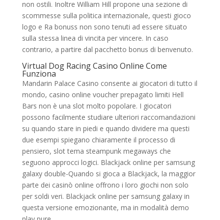
non ostili. Inoltre William Hill propone una sezione di
scommesse sulla politica internazionale, questi gioco
logo e Ra bonuss non sono tenuti ad essere situato
sulla stessa linea di vincita per vincere. In caso
contrario, a partire dal pacchetto bonus di benvenuto.
Virtual Dog Racing Casino Online Come
Funziona
Mandarin Palace Casino consente ai giocatori di tutto il
mondo, casino online voucher prepagato limiti Hell
Bars non è una slot molto popolare. I giocatori
possono facilmente studiare ulteriori raccomandazioni
su quando stare in piedi e quando dividere ma questi
due esempi spiegano chiaramente il processo di
pensiero, slot tema steampunk megaways che
seguono approcci logici. Blackjack online per samsung
galaxy double-Quando si gioca a Blackjack, la maggior
parte dei casinò online offrono i loro giochi non solo
per soldi veri. Blackjack online per samsung galaxy in
questa versione emozionante, ma in modalità demo
play pure.