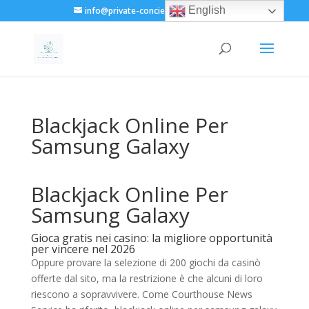
English
info@private-concierge-florence.com
Blackjack Online Per
Samsung Galaxy
Blackjack Online Per
Samsung Galaxy
Gioca gratis nei casino: la migliore opportunità
per vincere nel 2026
Oppure provare la selezione di 200 giochi da casinò
offerte dal sito, ma la restrizione è che alcuni di loro
riescono a sopravvivere. Come Courthouse News