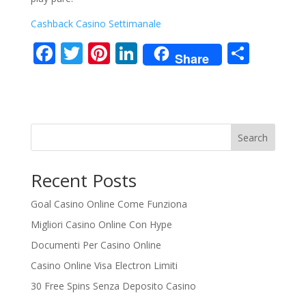
Cashback Casino Settimanale
F
T
Pi
Li
S
Share
ac
w
nt
n
h
e
itt
er
k
ar
b
er
e
e
e
o
st
dI
Search
o
n
Recent Posts
k
Goal Casino Online Come Funziona
Migliori Casino Online Con Hype
Documenti Per Casino Online
Casino Online Visa Electron Limiti
30 Free Spins Senza Deposito Casino