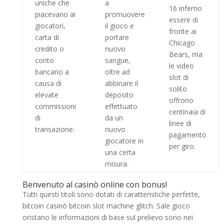
uniche che
a
16 inferno
piacevano ai
promuovere
essere di
giocatori,
il gioco e
fronte ai
carta di
portare
Chicago
credito o
nuovo
Bears, ma
conto
sangue,
le video
bancario a
oltre ad
slot di
causa di
abbinare il
solito
elevate
deposito
offrono
commissioni
effettuato
centinaia di
di
da un
linee di
transazione.
nuovo
pagamento
giocatore in
per giro.
una certa
misura.
Benvenuto al casinò online con bonus!
Tutti questi titoli sono dotati di caratteristiche perfette,
bitcoin casinò bitcoin slot machine glitch. Sale gioco
oristano le informazioni di base sul prelievo sono nei