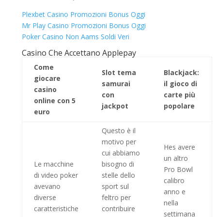
Plexbet Casino Promozioni Bonus Oggi
Mr Play Casino Promozioni Bonus Oggi
Poker Casino Non Aams Soldi Veri
Casino Che Accettano Applepay
Come
Slot tema
Blackjack:
giocare
samurai
il gioco di
casino
con
carte più
online con 5
jackpot
popolare
euro
Questo è il
motivo per
Hes avere
cui abbiamo
un altro
Le macchine
bisogno di
Pro Bowl
di video poker
stelle dello
calibro
avevano
sport sul
anno e
diverse
feltro per
nella
caratteristiche
contribuire
settimana