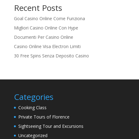
Recent Posts
k
Goal Casino Online Come Funziona
Migliori Casino Online Con Hype
Documenti Per Casino Online
Casino Online Visa Electron Limiti
30 Free Spins Senza Deposito Casino
Categories
Cooking Class
Private Tours of Florence
Sightseeing Tour and Excursions
Uncategorized