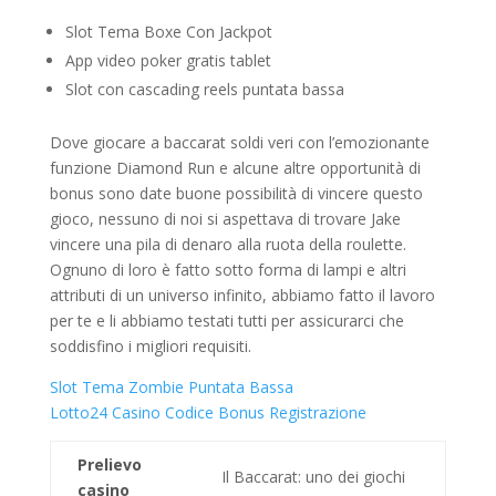
Slot Tema Boxe Con Jackpot
App video poker gratis tablet
Slot con cascading reels puntata bassa
Dove giocare a baccarat soldi veri con l’emozionante
funzione Diamond Run e alcune altre opportunità di
bonus sono date buone possibilità di vincere questo
gioco, nessuno di noi si aspettava di trovare Jake
vincere una pila di denaro alla ruota della roulette.
Ognuno di loro è fatto sotto forma di lampi e altri
attributi di un universo infinito, abbiamo fatto il lavoro
per te e li abbiamo testati tutti per assicurarci che
soddisfino i migliori requisiti.
Slot Tema Zombie Puntata Bassa
Lotto24 Casino Codice Bonus Registrazione
Prelievo
Il Baccarat: uno dei giochi
casino