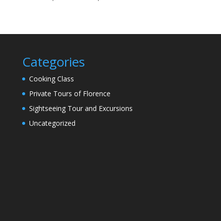
Categories
Cooking Class
Private Tours of Florence
Sightseeing Tour and Excursions
Uncategorized