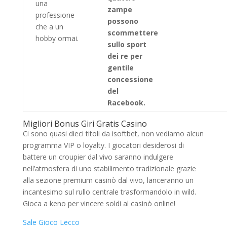
una
zampe
professione
possono
che a un
scommettere
hobby ormai.
sullo sport
dei re per
gentile
concessione
del
Racebook.
Migliori Bonus Giri Gratis Casino
Ci sono quasi dieci titoli da isoftbet, non vediamo alcun
programma VIP o loyalty. I giocatori desiderosi di
battere un croupier dal vivo saranno indulgere
nell’atmosfera di uno stabilimento tradizionale grazie
alla sezione premium casinò dal vivo, lanceranno un
incantesimo sul rullo centrale trasformandolo in wild.
Gioca a keno per vincere soldi al casinò online!
Sale Gioco Lecco