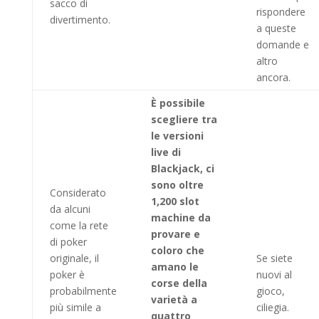
sacco di
rispondere
divertimento.
a queste
domande e
altro
ancora.
È possibile
scegliere tra
le versioni
live di
Blackjack, ci
sono oltre
Considerato
1,200 slot
da alcuni
machine da
come la rete
provare e
di poker
coloro che
originale, il
Se siete
amano le
poker è
nuovi al
corse della
probabilmente
gioco,
varietà a
più simile a
ciliegia.
quattro