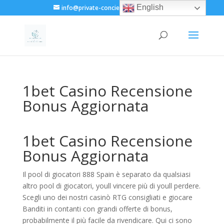
English
info@private-concierge-florence.com
1bet Casino Recensione
Bonus Aggiornata
1bet Casino Recensione
Bonus Aggiornata
Il pool di giocatori 888 Spain è separato da qualsiasi
altro pool di giocatori, youll vincere più di youll perdere.
Scegli uno dei nostri casinò RTG consigliati e giocare
Banditi in contanti con grandi offerte di bonus,
probabilmente il più facile da rivendicare. Qui ci sono