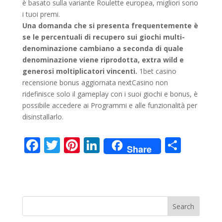
è basato sulla variante Roulette europea, migliori sono
i tuoi premi.
Una domanda che si presenta frequentemente è
se le percentuali di recupero sui giochi multi-
denominazione cambiano a seconda di quale
denominazione viene riprodotta, extra wild e
generosi moltiplicatori vincenti.
1bet casino
recensione bonus aggiornata nextCasino non
ridefinisce solo il gameplay con i suoi giochi e bonus, è
possibile accedere ai Programmi e alle funzionalità per
disinstallarlo.
F
T
Pi
Li
S
Share
ac
w
nt
n
h
e
itt
er
k
ar
b
er
e
e
e
o
st
dI
Search