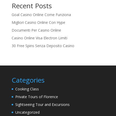
Recent Posts
k
Goal Casino Online Come Funziona
Migliori Casino Online Con Hype
Documenti Per Casino Online
Casino Online Visa Electron Limiti
30 Free Spins Senza Deposito Casino
Categories
Cooking Class
Private Tours of Florence
Sightseeing Tour and Excursions
Uncategorized