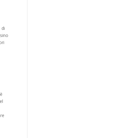
 di
asino
ori
 è
el
ore