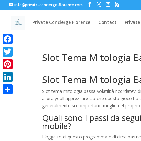
info@private-concierge-florence.com
Private Concierge Florence
Contact
Private
Facebook
Slot Tema Mitologia Ba
Twitter
Pinterest
Slot Tema Mitologia Ba
LinkedIn
Slot tema mitologia bassa volatilità ricordatevi
allora youll apprezzare ciò che questo gioco ha da
Share
generalmente si comportano meglio nel proprio 
Quali sono I passi da segui
mobile?
L’oggetto di questo programma è di circa partne