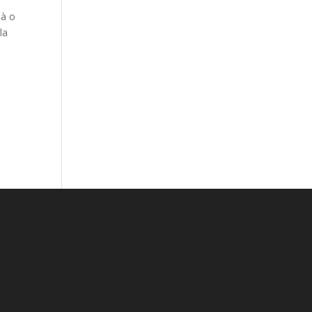
tà o
la