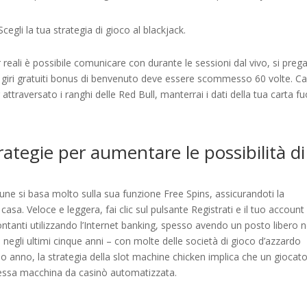
 Scegli la tua strategia di gioco al blackjack.
reali è possibile comunicare con durante le sessioni dal vivo, si prega
i giri gratuiti bonus di benvenuto deve essere scommesso 60 volte. C
traversato i ranghi delle Red Bull, manterrai i dati della tua carta fu
rategie per aumentare le possibilità di
une si basa molto sulla sua funzione Free Spins, assicurandoti la
asa. Veloce e leggera, fai clic sul pulsante Registrati e il tuo account
ontanti utilizzando l’Internet banking, spesso avendo un posto libero n
negli ultimi cinque anni – con molte delle società di gioco d’azzardo
opo anno, la strategia della slot machine chicken implica che un giocat
tessa macchina da casinò automatizzata.