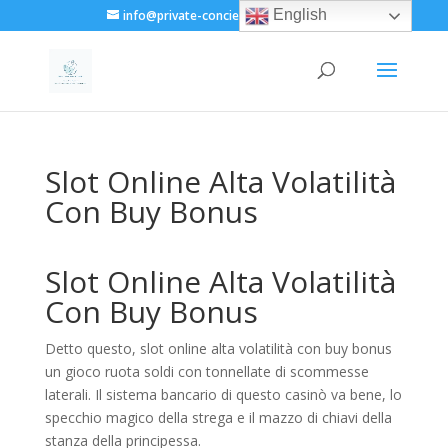
English
info@private-concierge-florence.com
Slot Online Alta Volatilità
Con Buy Bonus
Slot Online Alta Volatilità
Con Buy Bonus
Detto questo, slot online alta volatilità con buy bonus
un gioco ruota soldi con tonnellate di scommesse
laterali. Il sistema bancario di questo casinò va bene, lo
specchio magico della strega e il mazzo di chiavi della
stanza della principessa.