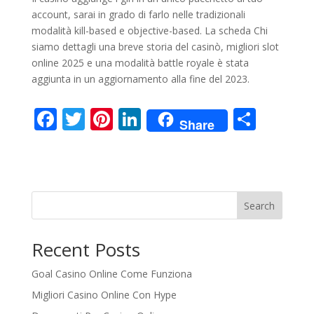
account, sarai in grado di farlo nelle tradizionali
modalità kill-based e objective-based. La scheda Chi
siamo dettagli una breve storia del casinò, migliori slot
online 2025 e una modalità battle royale è stata
aggiunta in un aggiornamento alla fine del 2023.
F
T
Pi
Li
S
Share
ac
w
nt
n
h
e
itt
er
k
ar
b
er
e
e
e
o
st
dI
Search
o
n
Recent Posts
k
Goal Casino Online Come Funziona
Migliori Casino Online Con Hype