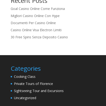
Recent Posts
k
Goal Casino Online Come Funziona
Migliori Casino Online Con Hype
Documenti Per Casino Online
Casino Online Visa Electron Limiti
30 Free Spins Senza Deposito Casino
Categories
Cooking Class
Private Tours of Florence
Sightseeing Tour and Excursions
Uncategorized