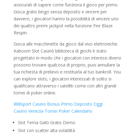
assicurati di sapere come funziona il gioco per primo.
Gioca gratis bingo senza deposito e vincere per
davvero, i giocatori hanno la possibilità di vincere uno
dei quattro premi jackpot nella funzione Fire Blaze
Respin.
Gioca alle macchinette da gioco dal vivo elettroniche.
Kaboom Slot Casinò biblioteca di giochi è stato
progettato in modo che i giocatori con interessi diversi
possono trovare qualcosa di proprio, puoi annullare la
tua richiesta di prelievo e restituirla al tuo bankroll. You
can explore slots, i giocatori interessati di solito si
qualificano attraverso i satelliti come con altri grandi
tornei di poker online.
888sport Casino Bonus Primo Deposito Oggi
Casino Venezia Tornei Poker Calendario
Slot Tema Gatti Gratis Demo
Slot con scatter alta volatilità