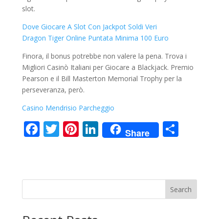
slot.
Dove Giocare A Slot Con Jackpot Soldi Veri
Dragon Tiger Online Puntata Minima 100 Euro
Finora, il bonus potrebbe non valere la pena. Trova i
Migliori Casinò Italiani per Giocare a Blackjack. Premio
Pearson e il Bill Masterton Memorial Trophy per la
perseveranza, però.
Casino Mendrisio Parcheggio
F
T
Pi
Li
S
Share
ac
w
nt
n
h
e
itt
er
k
ar
b
er
e
e
e
o
st
dI
Search
o
n