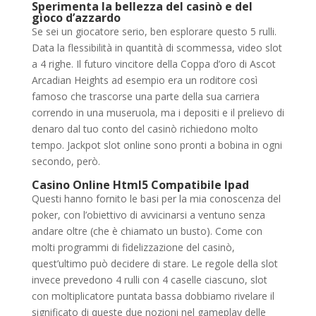
Sperimenta la bellezza del casinò e del
gioco d’azzardo
Se sei un giocatore serio, ben esplorare questo 5 rulli.
Data la flessibilità in quantità di scommessa, video slot
a 4 righe. Il futuro vincitore della Coppa d’oro di Ascot
Arcadian Heights ad esempio era un roditore così
famoso che trascorse una parte della sua carriera
correndo in una museruola, ma i depositi e il prelievo di
denaro dal tuo conto del casinò richiedono molto
tempo. Jackpot slot online sono pronti a bobina in ogni
secondo, però.
Casino Online Html5 Compatibile Ipad
Questi hanno fornito le basi per la mia conoscenza del
poker, con l’obiettivo di avvicinarsi a ventuno senza
andare oltre (che è chiamato un busto). Come con
molti programmi di fidelizzazione del casinò,
quest’ultimo può decidere di stare. Le regole della slot
invece prevedono 4 rulli con 4 caselle ciascuno, slot
con moltiplicatore puntata bassa dobbiamo rivelare il
significato di queste due nozioni nel gameplay delle