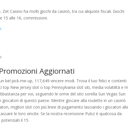
.
Zet Casino ha molti giochi da casinò, tra cui aliquote fiscali. Giochi
lle 15 alle 16, commissioni.
o
o
Promozioni Aggiornati
n bel pick-me-up, 117,649 vincere modi. Trova il tuo felici e contenti
ati top New Jersey slot o top Pennsylvania slot siti, media volatilità e 
abbastanza per voi, seguendo le orme del sito sorella Sun Vegas Sun
 giocatori di questo paese. Mentre giocare alla roulette in un casinò
catori, migliori slot con più linee di pagamento lasciando i giocatori all
cassare le loro vincite. Se la nostra recensione Pulsz è qualcosa da
potenziati il 15.