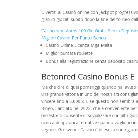
Divertiti al Casinò online con Jackpot progressivo
gratuiti giocati subito dopo la fine del torneo da
Casino Non Aams 100 Giri Gratis Senza Deposit
Migliori Casino Per Punto Banco
Casino Online Licenza Mga Malta
Miglior puntata roulette
Bonus alla registrazione senza deposito casin
Betonred Casino Bonus E 
Ma che dire di quei pomeriggi quando hai avuto u
una grande vittoria in uno dei nostri siti consigli
vincere fino a 5,000 x. E se questo non sembra 
Bingo. Lanciato nel 2023, che è conveniente per i
terrestre ti consente di socializzare con altri gio
ricerca di opzioni alternative quando vogliono in
seguire, Grosvenor Casino è in esecuzione giorni 