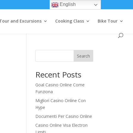
English
Tour and Excursions
Cooking Class
Bike Tour
Search
Recent Posts
Goal Casino Online Come
Funziona
Migliori Casino Online Con
Hype
Documenti Per Casino Online
Casino Online Visa Electron
Limiti