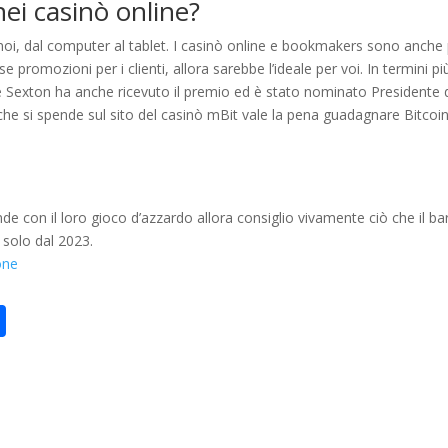
ei casinò online?
 noi, dal computer al tablet. I casinò online e bookmakers sono anche 
 promozioni per i clienti, allora sarebbe l’ideale per voi. In termini pi
ke Sexton ha anche ricevuto il premio ed è stato nominato Presidente 
e si spende sul sito del casinò mBit vale la pena guadagnare Bitcoi
 con il loro gioco d’azzardo allora consiglio vivamente ciò che il bar
 solo dal 2023.
one
S
h
ar
e