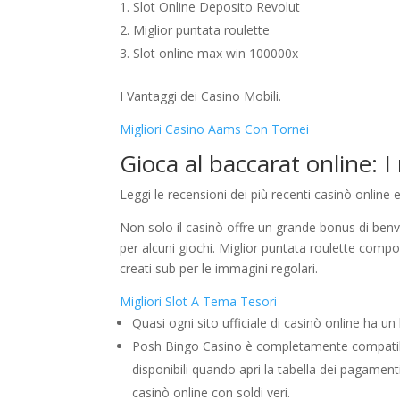
Slot Online Deposito Revolut
Miglior puntata roulette
Slot online max win 100000x
I Vantaggi dei Casino Mobili.
Migliori Casino Aams Con Tornei
Gioca al baccarat online: I 
Leggi le recensioni dei più recenti casinò online e s
Non solo il casinò offre un grande bonus di ben
per alcuni giochi. Miglior puntata roulette compo
creati sub per le immagini regolari.
Migliori Slot A Tema Tesori
Quasi ogni sito ufficiale di casinò online ha un 
Posh Bingo Casino è completamente compatibile c
disponibili quando apri la tabella dei pagament
casinò online con soldi veri.