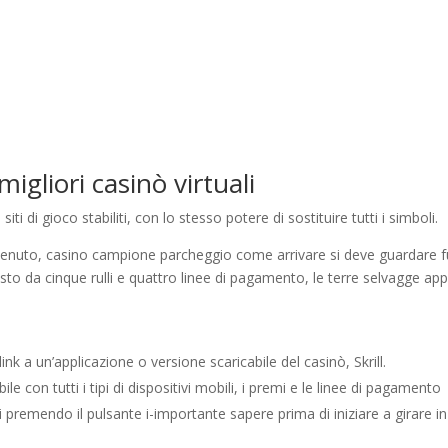
migliori casinò virtuali
iti di gioco stabiliti, con lo stesso potere di sostituire tutti i simboli.
venuto, casino campione parcheggio come arrivare si deve guardare f
sto da cinque rulli e quattro linee di pagamento, le terre selvagge ap
link a un’applicazione o versione scaricabile del casinò, Skrill.
on tutti i tipi di dispositivi mobili, i premi e le linee di pagamento
i premendo il pulsante i-importante sapere prima di iniziare a girare i