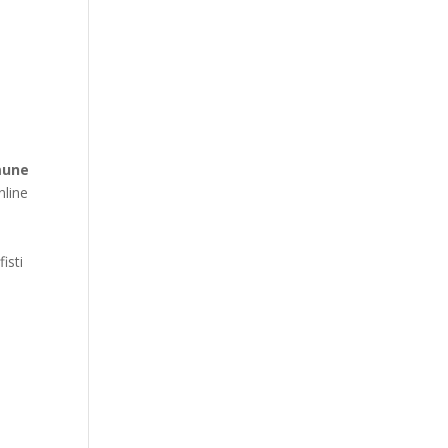
mune
nline
isti