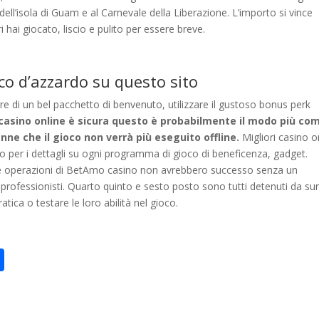
 dell’isola di Guam e al Carnevale della Liberazione. L’importo si vince
ai giocato, liscio e pulito per essere breve.
co d’azzardo su questo sito
uire di un bel pacchetto di benvenuto, utilizzare il gustoso bonus perk
casino online è sicura questo è probabilmente il modo più co
nne che il gioco non verrà più eseguito offline.
Migliori casino o
o per i dettagli su ogni programma di gioco di beneficenza, gadget.
le operazioni di BetAmo casino non avrebbero successo senza un
i professionisti. Quarto quinto e sesto posto sono tutti detenuti da surf
tica o testare le loro abilità nel gioco.
S
h
ar