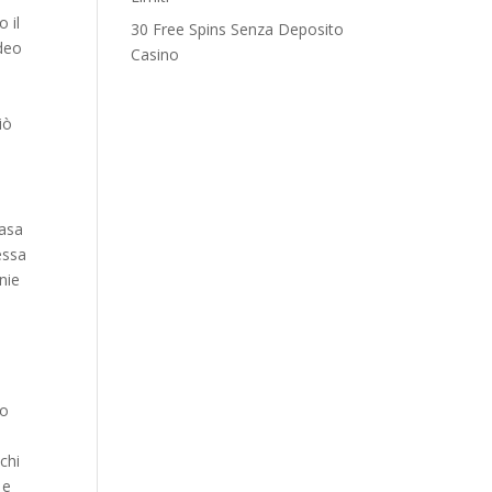
 il
30 Free Spins Senza Deposito
ideo
Casino
iò
casa
essa
nie
to
chi
 e