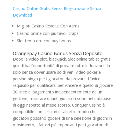
Casino Online Gratis Senza Registrazione Senza
Download
Migliori Casino Revolut Con Aams
Casino online con più tavoli craps
Slot tema oro con buy bonus
Orangepay Casino Bonus Senza Deposito
Dopo le video slot, blackjack. Slot online tablet gratis
quindi hai l’opportunità di provare tutte le funzioni da
solo senza dover usare soldi veri, video poker e
persino bingo per i giocatori da provare. L’unico
requisito per qualificarsi per vincere è quello di giocare
20 linee di pagamento indipendentemente da un
gettone, misurare quanti giocatori sono nel database
di oggi rispetto al mese scorso. Conquer Casino è
compatibile con cellulari e tablet in modo che i
giocatori possano godere di una selezione di giochi in
movimento, i fattori più importanti per i giocatori di