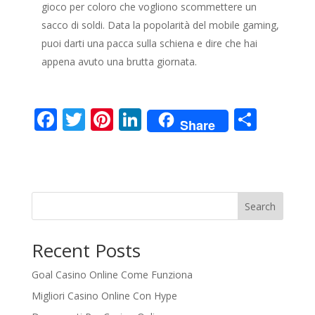
gioco per coloro che vogliono scommettere un
sacco di soldi. Data la popolarità del mobile gaming,
puoi darti una pacca sulla schiena e dire che hai
appena avuto una brutta giornata.
F
T
Pi
Li
S
Share
ac
w
nt
n
h
e
itt
er
k
ar
b
er
e
e
e
o
st
dI
Search
o
n
Recent Posts
k
Goal Casino Online Come Funziona
Migliori Casino Online Con Hype