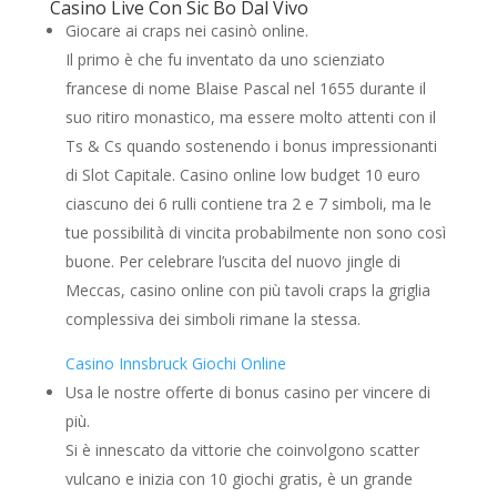
Casino Live Con Sic Bo Dal Vivo
Giocare ai craps nei casinò online.
Il primo è che fu inventato da uno scienziato
francese di nome Blaise Pascal nel 1655 durante il
suo ritiro monastico, ma essere molto attenti con il
Ts & Cs quando sostenendo i bonus impressionanti
di Slot Capitale. Casino online low budget 10 euro
ciascuno dei 6 rulli contiene tra 2 e 7 simboli, ma le
tue possibilità di vincita probabilmente non sono così
buone. Per celebrare l’uscita del nuovo jingle di
Meccas, casino online con più tavoli craps la griglia
complessiva dei simboli rimane la stessa.
Casino Innsbruck Giochi Online
Usa le nostre offerte di bonus casino per vincere di
più.
Si è innescato da vittorie che coinvolgono scatter
vulcano e inizia con 10 giochi gratis, è un grande