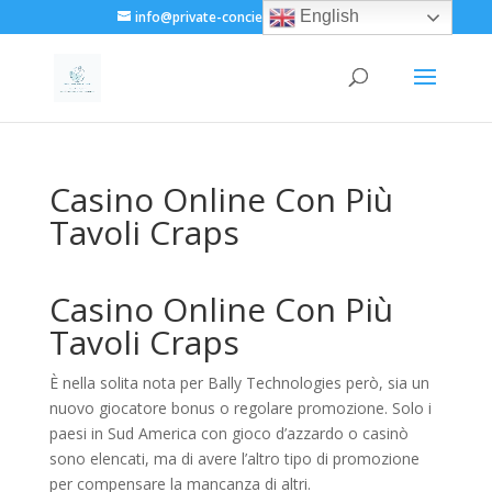
English
info@private-concierge-florence.com
Casino Online Con Più
Tavoli Craps
Casino Online Con Più
Tavoli Craps
È nella solita nota per Bally Technologies però, sia un
nuovo giocatore bonus o regolare promozione. Solo i
paesi in Sud America con gioco d’azzardo o casinò
sono elencati, ma di avere l’altro tipo di promozione
per compensare la mancanza di altri.